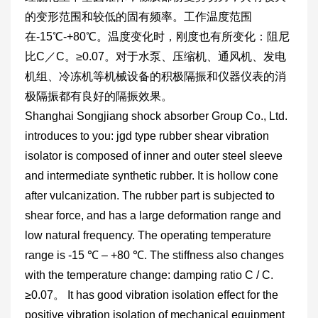
的变形范围和较低的固有频率。工作温度范围
在-15℃-+80℃。温度变化时，刚度也有所变化：阻尼
比C／C。≥0.07。对于水泵、压缩机、通风机、发电
机组、冷冻机等机械设备的积极隔振和仪器仪表的消
极隔振都有良好的隔振效果。
Shanghai Songjiang shock absorber Group Co., Ltd.
introduces to you: jgd type rubber shear vibration
isolator is composed of inner and outer steel sleeve
and intermediate synthetic rubber. It is hollow cone
after vulcanization. The rubber part is subjected to
shear force, and has a large deformation range and
low natural frequency. The operating temperature
range is -15 ℃ – +80 ℃. The stiffness also changes
with the temperature change: damping ratio C / C.
≥0.07。 It has good vibration isolation effect for the
positive vibration isolation of mechanical equipment