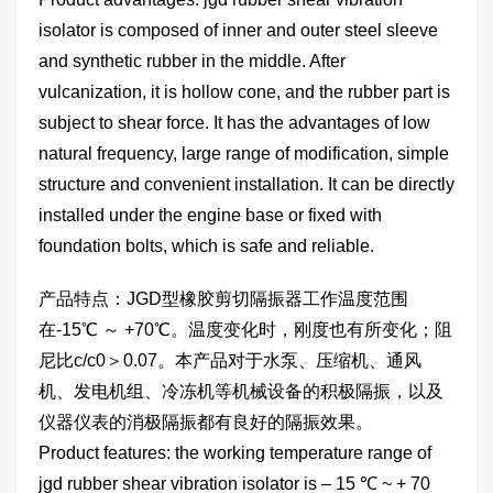
isolator is composed of inner and outer steel sleeve
and synthetic rubber in the middle. After
vulcanization, it is hollow cone, and the rubber part is
subject to shear force. It has the advantages of low
natural frequency, large range of modification, simple
structure and convenient installation. It can be directly
installed under the engine base or fixed with
foundation bolts, which is safe and reliable.
产品特点：JGD型橡胶剪切隔振器工作温度范围
在-15℃ ～ +70℃。温度变化时，刚度也有所变化；阻
尼比c/c0＞0.07。本产品对于水泵、压缩机、通风
机、发电机组、冷冻机等机械设备的积极隔振，以及
仪器仪表的消极隔振都有良好的隔振效果。
Product features: the working temperature range of
jgd rubber shear vibration isolator is – 15 ℃ ~ + 70