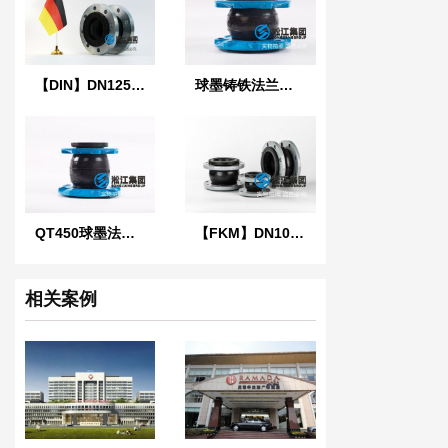
【DIN】DN125单球德标连铸柔性橡胶接头
球墨铸铁法兰连铸柔性橡胶接头{润滑油系统}
QT450球墨法兰同心异径连铸柔性橡胶接头
【FKM】DN100氟橡胶连铸柔性橡胶接头
相关案例