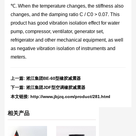
℃. When the temperature changes, the stiffness also
changes, and the damping ratio C / C0 > 0.07. This
product has good vibration isolation effect for water
pump, compressor, ventilator, generator set,
refrigerator and other mechanical equipment, as well
as negative vibration isolation of instruments and
meters.
上一篇:
淞江集团BE-60型橡胶减震器
下一篇:
淞江集团JDF型空调橡胶减震器
本文链接:
http://www.jbjzq.com/product/281.html
相关产品