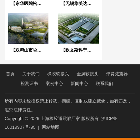
【东华医院松山湖院区3号心脑血管大楼】减振降噪合同
【无锡华美达酒店项目】橡胶接头减震器发票
【双鸭山市垃圾焚烧发电项目】减振器合同
【欧文斯科宁中国项目】橡胶接头合同
首页
关于我们
橡胶软接头
金属软接头
弹簧减震器
检测证书
案例中心
新闻中心
联系我们
所有内容未经授权禁止转载、摘编、复制或建立镜像，如有违反，
追究法律责任。
Copyright © 2026
上海橡胶避震喉厂家
版权所有
沪ICP备
16019907号-95
|
网站地图