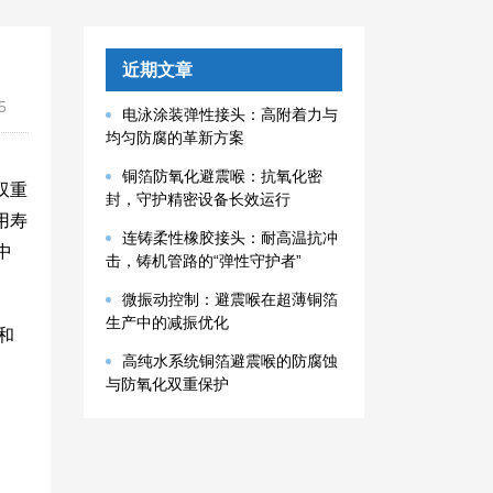
近期文章
5
电泳涂装弹性接头：高附着力与
均匀防腐的革新方案
铜箔防氧化避震喉：抗氧化密
双重
封，守护精密设备长效运行
用寿
连铸柔性橡胶接头：耐高温抗冲
中
击，铸机管路的“弹性守护者”
微振动控制：避震喉在超薄铜箔
生产中的减振优化
和
高纯水系统铜箔避震喉的防腐蚀
与防氧化双重保护